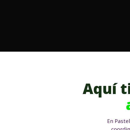
Aquí 
En Paste
coordin