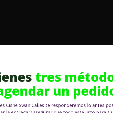
tienes
tres método
agendar un pedid
les Cisne Swan Cakes te responderemos lo antes pos
ar la entrega y asegurar que todo esté listo para tu