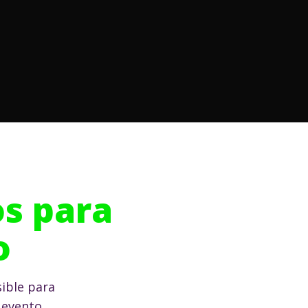
s para
o
ible para
 evento.