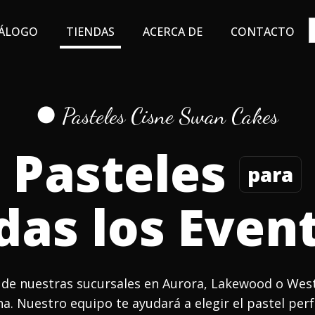
S
f
ÁLOGO
TIENDAS
ACERCA DE
CONTACTO
● Pasteles Cisne Swan Cakes
Pasteles
para
das los Even
a de nuestras sucursales en Aurora, Lakewood o West
a. Nuestro equipo te ayudará a elegir el pastel per