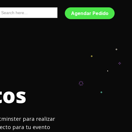
earch
or:
Agendar Pedido
tos
minster para realizar
fecto para tu evento