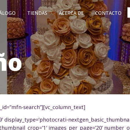
S
f
ÁLOGO
TIENDAS
ACERCA DE
CONTACTO
ño
_id=”mfn-search”][vc_column_text]
29’ display_type=’photocrati-nextgen_basic_thumbnai
thumbnail_crop=’1′ images_per_page=’20’ number_of