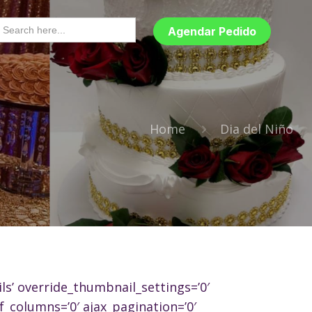
earch
or:
Agendar Pedido
Home
Dia del Niño
ls’ override_thumbnail_settings=’0′
_columns=’0′ ajax_pagination=’0′