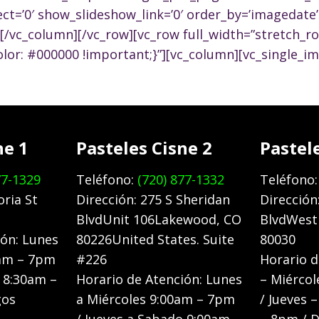
ct=’0′ show_slideshow_link=’0′ order_by=’imagedate’ 
/vc_column][/vc_row][vc_row full_width=”stretch_r
r: #000000 !important;}”][vc_column][vc_single_im
ne 1
Pasteles Cisne 2
Pastel
77-1329
Teléfono:
(720) 877-1332
Teléfono
oria St
Dirección: 275 S Sheridan
Dirección
BlvdUnit 106Lakewood, CO
BlvdWest
ión: Lunes
80226United States. Suite
80030
0am – 7pm
#226
Horario d
o 8:30am –
Horario de Atención: Lunes
– Miércol
gos
a Miércoles 9:00am – 7pm
/ Jueves 