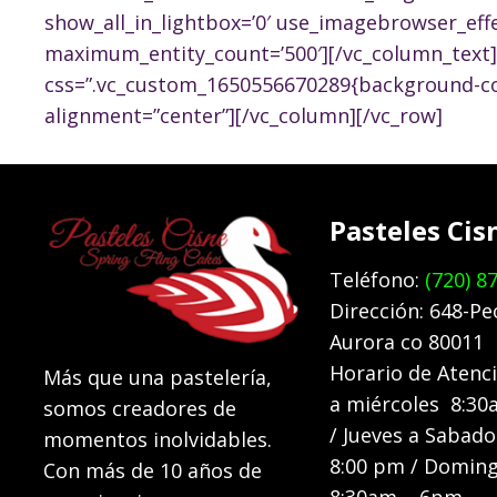
show_all_in_lightbox=’0′ use_imagebrowser_effe
maximum_entity_count=’500′][/vc_column_text][
css=”.vc_custom_1650556670289{background-colo
alignment=”center”][/vc_column][/vc_row]
Pasteles Cis
Teléfono:
(720) 8
Dirección: 648-Pe
Aurora co 80011
Horario de Atenc
Más que una pastelería,
a miércoles 8:3
somos creadores de
/ Jueves a Sabad
momentos inolvidables.
8:00 pm / Domin
Con más de 10 años de