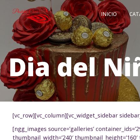
INICIO
CAT
Dia del Ni
[vc_row][vc_column][vc_widget_sidebar sidebar
[ngg_images source=’galleries’ container_ids=’
thumbnail_width=’240′ thumbnail_height=’160′ 