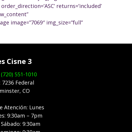
order_direction=’ASC’ returns=’included’
ow_content”
age image=”7069″ img_size=”full”
es Cisne 3
:
(720) 551-1010
: 7236 Federal
minster, CO
e Atención: Lunes
es: 9:30am – 7pm
– Sábado: 9:30am